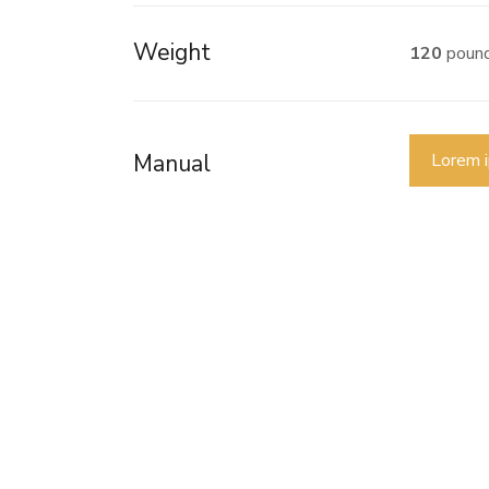
Weight
120
poun
Manual
Lorem 