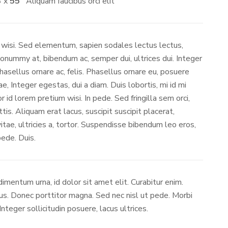
3
x
55
Aliquam faucibus orci elit
wisi. Sed elementum, sapien sodales lectus lectus,
nonummy at, bibendum ac, semper dui, ultrices dui. Integer
hasellus ornare ac, felis. Phasellus ornare eu, posuere
ae, Integer egestas, dui a diam. Duis lobortis, mi id mi
r id lorem pretium wisi. In pede. Sed fringilla sem orci,
tis. Aliquam erat lacus, suscipit suscipit placerat,
itae, ultricies a, tortor. Suspendisse bibendum leo eros,
pede. Duis.
imentum urna, id dolor sit amet elit. Curabitur enim.
us. Donec porttitor magna. Sed nec nisl ut pede. Morbi
Integer sollicitudin posuere, lacus ultrices.