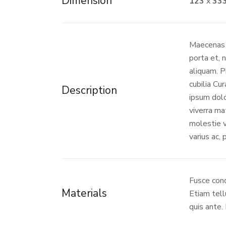
Dimension
123
x
33
Maecenas 
porta et, 
aliquam. P
cubilia Cur
Description
ipsum dolo
viverra mat
molestie v
varius ac, 
Fusce cond
Materials
Etiam tell
quis ante. 