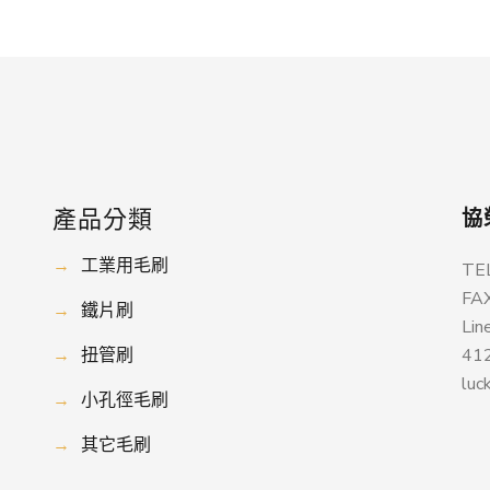
產品分類
協
→
工業用毛刷
TE
FA
→
鐵片刷
Lin
→
扭管刷
4
luc
→
小孔徑毛刷
→
其它毛刷