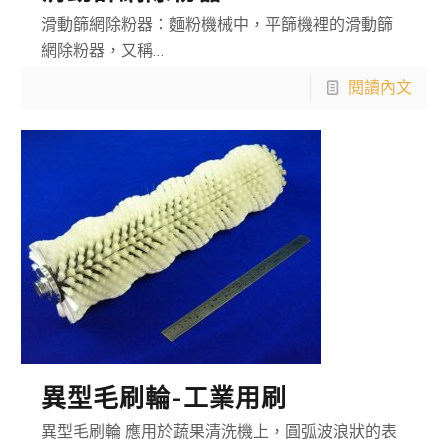
滑動篩網除粉器：麵粉機械中，平篩機裡的滑動篩
網除粉器，又稱…
閱讀內文
異型毛刷輪-工業用刷
異型毛刷輪 應用於蔬果清洗機上，圓弧波浪狀的表