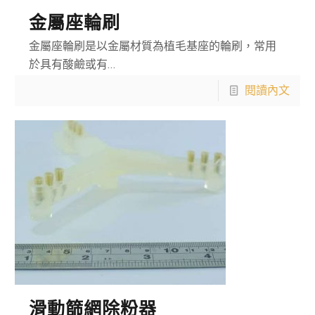
金屬座輪刷
金屬座輪刷是以金屬材質為植毛基座的輪刷，常用
於具有酸鹼或有…
閱讀內文
滑動篩網除粉器