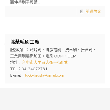
面使得刷子與蔬…
閱讀內文
協榮毛刷工廠
服務項目：鐵片刷、抗靜電刷、洗車刷、扭管刷、
工業用刷製造加工，毛刷 ODM、OEM
地址：
台中市大里區大衛一街8號
TEL：04-24072731
E-mail：
luckybrush@gmail.com