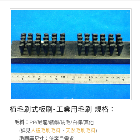
植毛刷式板刷-工業用毛刷 規格：
毛料：
PP/尼龍/豬鬃/馬毛/白棕/其他
(詳見
人造毛刷毛料
、
天然毛刷毛料
)
毛刷座尺寸：
依客戶需求