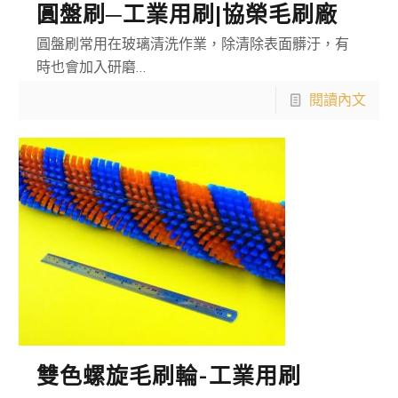
圓盤刷─工業用刷|協榮毛刷廠
圓盤刷常用在玻璃清洗作業，除清除表面髒汙，有
時也會加入研磨…
閱讀內文
雙色螺旋毛刷輪-工業用刷