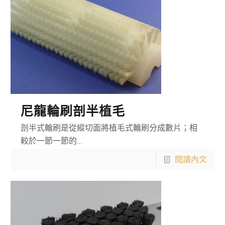
尼龍輪刷剖半植毛
剖半式輪刷是從縱切面將植毛式輪刷分成數片；相
較於一節一節的…
閱讀內文