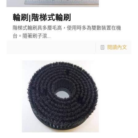
輪刷|階梯式輪刷
階梯式輪刷具多層毛高，使用時多為雙數裝置在機
台。隨著刷子滾…
閱讀內文