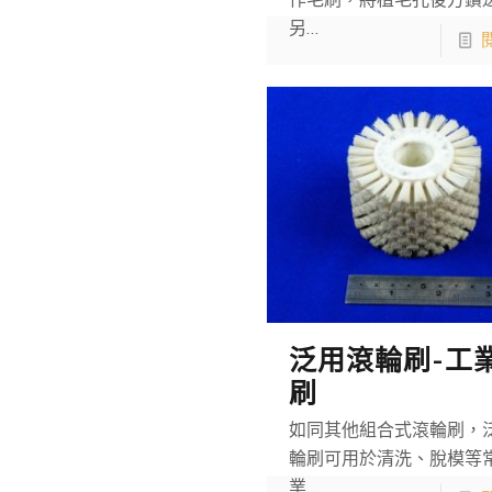
作毛刷，將植毛孔後方鑽
另…
泛用滾輪刷-工
刷
如同其他組合式滾輪刷，
輪刷可用於清洗、脫模等
業…