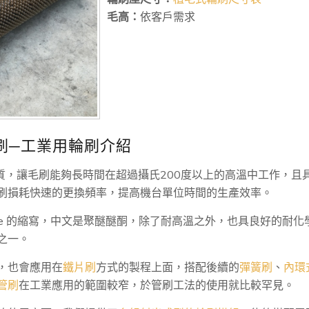
毛高：
依客戶需求
輥刷─工業用輪刷介紹
質，讓毛刷能夠長時間在超過攝氏200度以上的高溫中工作，且具有
刷損耗快速的更換頻率，提高機台單位時間的生產效率。
therketone 的縮寫，中文是聚醚醚酮，除了耐高溫之外，也具良好
之一。
，也會應用在
鐵片刷
方式的製程上面，搭配後續的
彈簧刷
、
內環
管刷
在工業應用的範圍較窄，於管刷工法的使用就比較罕見。