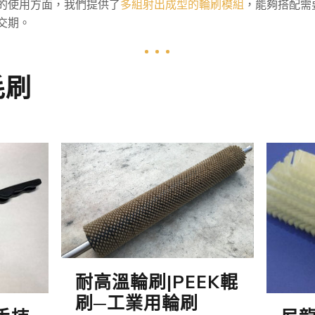
的使用方面，我們提供了
多組射出成型的輪刷模組
，能夠搭配需
交期。
毛刷
耐高溫輪刷|PEEK輥
刷─工業用輪刷