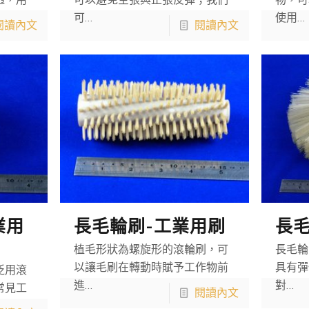
透，用
可以避免空張與止張反彈；我們
物，可
可…
使用…
閱讀內文
閱讀內文
業用
長毛輪刷-工業用刷
長毛
植毛形狀為螺旋形的滾輪刷，可
長毛輪
以讓毛刷在轉動時賦予工作物前
具有彈
泛用滾
進…
對…
常見工
閱讀內文