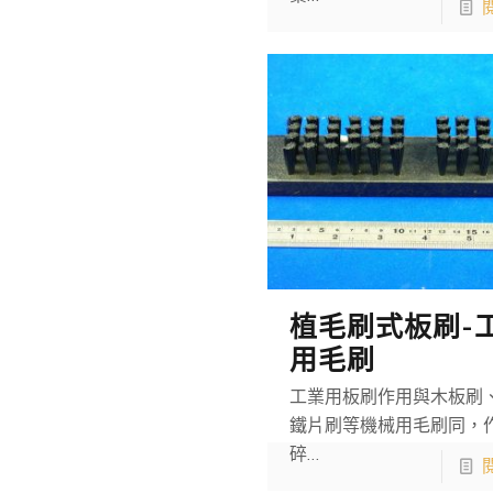
植毛刷式板刷-
用毛刷
工業用板刷作用與木板刷
鐵片刷等機械用毛刷同，
碎…