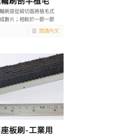
龍輪刷剖半植毛
輪刷是從縱切面將植毛式
成數片；相較於一節一節
閱讀內文
座板刷-工業用