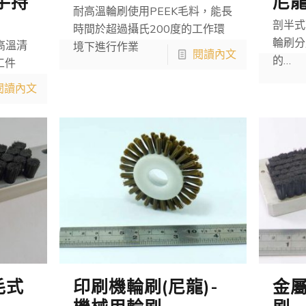
手持
尼
耐高溫輪刷使用PEEK毛料，能長
剖半式
時間於超過攝氏200度的工作環
輪刷分
耐高溫清
境下進行作業
閱讀內文
的…
工件
閱讀內文
毛式
印刷機輪刷(尼龍)-
金屬