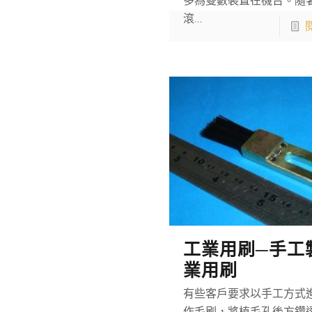
多為雙數裝置在機台。隨
滾…
工業用刷─手工
業用刷
有些客戶要求以手工方式