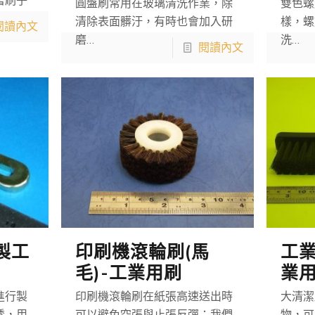
著刷子
圓盤刷常用在玻璃清洗作業，除
雙色螺
清除表面髒汙，有時也會加入研
樣，螺
閱讀內文
磨…
洗…
閱讀內文
製工
印刷機滾輪刷(馬
工業
毛)-工業用刷
業
進行製
印刷機滾輪刷在紙張高速送出時
大清潔