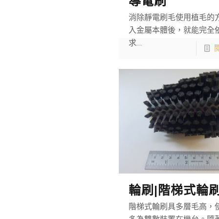
導電刷
消除靜電刷毛使用植毛的
入金屬本體後，就能完全
求…
輪刷|階梯式輪
階梯式輪刷具多層毛高，