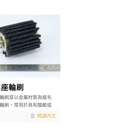
屬座輪刷
輪刷是以金屬材質為植毛
輪刷，常用於具有酸鹼或
閱讀內文