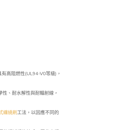
高阻燃性(UL94-V0等級)，
的耐化學性、耐水解性與耐輻射線，
式纏繞刷
工法，以因應不同的