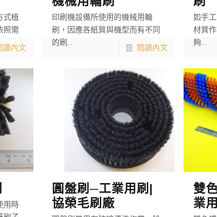
機械用輪刷
刷
方式植
印刷機設備所使用的機械用輪
如手工
依照需
刷，因應各紙質與機型而有不同
材質作
的刷…
夠…
閱讀內文
閱讀內文
刷
圓盤刷─工業用刷|
雙色
協榮毛刷廠
業
使用時