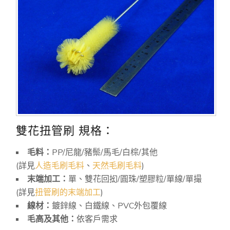
雙花扭管刷 規格：
毛料：
PP/尼龍/豬鬃/馬毛/白棕/其他
(詳見
人造毛刷毛料
、
天然毛刷毛料
)
末端加工：
單、雙花回抝/圓珠/塑膠粒/單線/單撮
(詳見
扭管刷的末端加工
)
線材：
鍍鋅線、白鐵線、PVC外包覆線
毛高及其他：
依客戶需求