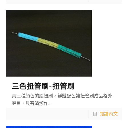
三色扭管刷-扭管刷
具三種顏色的股扭刷，鮮豔配色讓扭管刷成品格外
醒目，具有清潔作…
閱讀內文