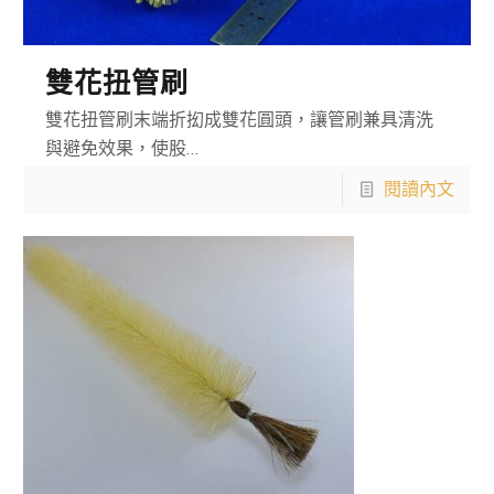
雙花扭管刷
雙花扭管刷末端折抝成雙花圓頭，讓管刷兼具清洗
與避免效果，使股…
閱讀內文