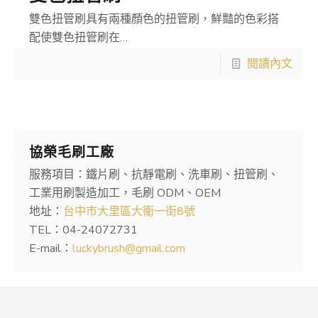
雙色扭管刷具有兩種顏色的扭管刷，鮮豔的色彩搭
配使雙色扭管刷在…
閱讀內文
協榮毛刷工廠
服務項目：鐵片刷、抗靜電刷、洗車刷、扭管刷、
工業用刷製造加工，毛刷 ODM、OEM
地址：
台中市大里區大衛一街8號
TEL：04-24072731
E-mail：
luckybrush@gmail.com