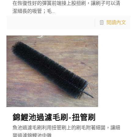
在恢復性好的彈簧前端接上股扭刷，讓刷子可以清
潔細長的吸管；毛…
閱讀內文
錦鯉池過濾毛刷-扭管刷
魚池過濾毛刷利用扭管刷上的刷毛附著細菌，讓細
菌過濾錦鯉池中雜…