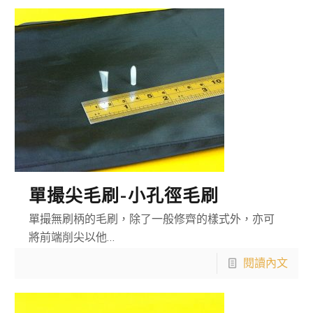
單撮尖毛刷-小孔徑毛刷
單撮無刷柄的毛刷，除了一般修齊的樣式外，亦可
將前端削尖以他…
閱讀內文