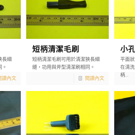
短柄清潔毛刷
小
狹長細
短柄清潔毛刷可用於清潔狹長細
平面狀
同。
縫，功用與斧型清潔刷相同。
在清洗
柄…
閱讀內文
閱讀內文