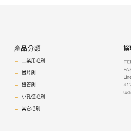
產品分類
協
→
工業用毛刷
TE
FA
→
鐵片刷
Lin
→
扭管刷
4
luc
→
小孔徑毛刷
→
其它毛刷