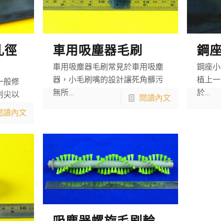
孔徑
車用吸塵器毛刷
鋼
車用吸塵器毛刷常見於車用吸塵
鋼座小
器，小毛刷嘴的設計讓死角髒污
植上一
一般修
無所…
於…
削尖以
閱讀內文
閱讀內文