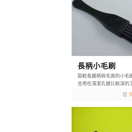
長柄小毛刷
距較長握柄與毛高的小毛
合用在清潔孔縫比較深的