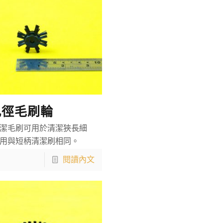
孔徑毛刷輪
潔毛刷可用於清潔狹長細
用與短柄清潔刷相同。
閱讀內文