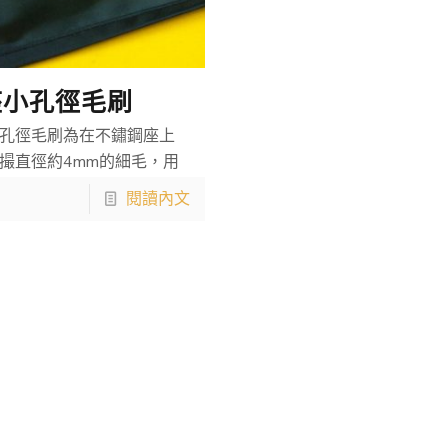
座小孔徑毛刷
孔徑毛刷為在不鏽鋼座上
撮直徑約4mm的細毛，用
閱讀內文