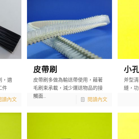
皮帶刷
小
刷，適
皮帶刷多做為輸送帶使用，藉著
斧型清
工件
毛刷束承載，減少運送物品的接
縫，功
觸面...
閱讀內文
閱讀內文