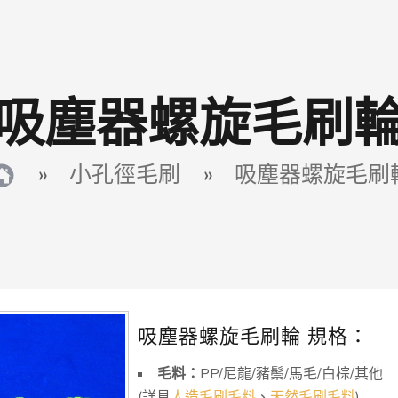
吸塵器螺旋毛刷
»
小孔徑毛刷
»
吸塵器螺旋毛刷
吸塵器螺旋毛刷輪 規格：
毛料：
PP/尼龍/豬鬃/馬毛/白棕/其他
(詳見
人造毛刷毛料
、
天然毛刷毛料
)