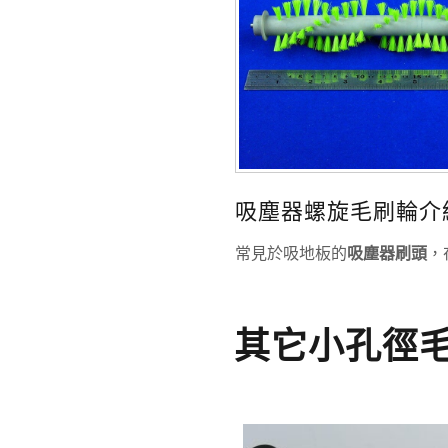
吸塵器螺旋毛刷輪介
常見於吸地板的
吸塵器刷頭
，
其它小孔徑