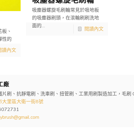
吸塵器螺旋毛刷輪
吸塵器螺旋毛刷輪常見於吸地板
的吸塵器刷頭，在滾輪刷刷洗地
面的…
閱讀內文
花板、
彈性的
閱讀內文
工廠
鐵片刷、抗靜電刷、洗車刷、扭管刷、工業用刷製造加工，毛刷 O
市大里區大衛一街8號
4072731
kybrush@gmail.com