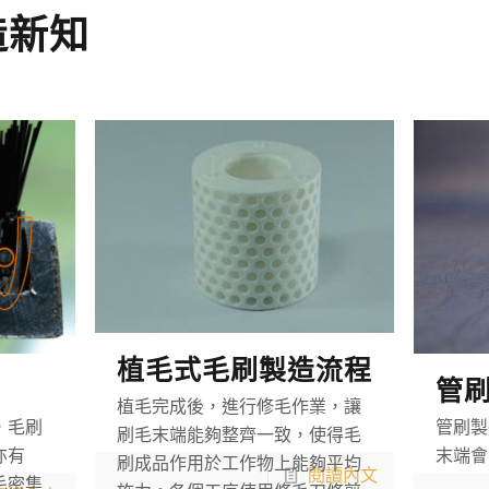
造新知
植毛式毛刷製造流程
管
植毛完成後，進行修毛作業，讓
，毛刷
管刷製
刷毛末端能夠整齊一致，使得毛
亦有
末端會
刷成品作用於工作物上能夠平均
閱讀內文
毛密集