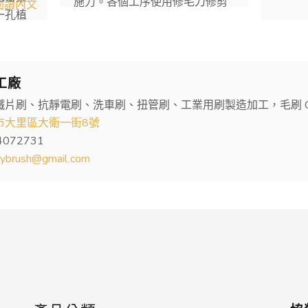
施力。各個工序使用修毛刀修剪
閱讀內文
一孔植
工廠
鐵片刷、抗靜電刷、洗車刷、扭管刷、工業用刷製造加工，毛刷 O
市大里區大衛一街8號
4072731
kybrush@gmail.com