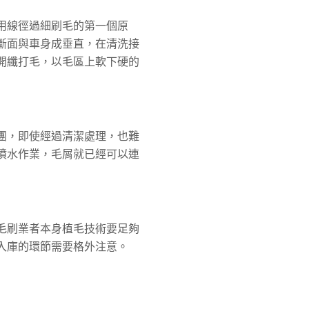
用線徑過細刷毛的第一個原
斷面與車身成垂直，在清洗接
開纖打毛，以毛區上軟下硬的
團，即使經過清潔處理，也難
噴水作業，毛屑就已經可以連
毛刷業者本身植毛技術要足夠
入庫的環節需要格外注意。