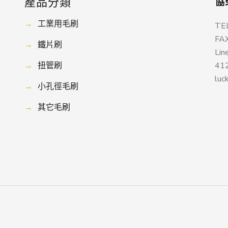
產品分類
協
→
工業用毛刷
TE
FA
→
鐵片刷
Lin
→
扭管刷
4
luc
→
小孔徑毛刷
→
其它毛刷