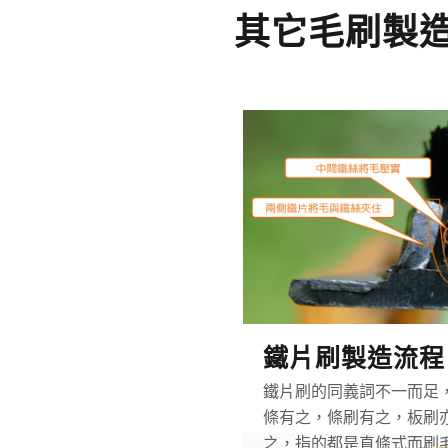
其它毛刷製
鐵片刷製造流程
鐵片刷的同義詞不一而足
條有之，條刷有之，板刷
之，指的都是直條式而刷