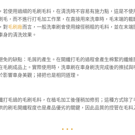
，若使用過細的毛刷毛料，在清洗時不容易有施力點，這是不使
刷毛，而不進行打毛加工作業，在直接用來洗車時，毛末端的截
，對
毛刷廠
而言，一般洗車刷會使用線徑稍粗的毛料，並在末端
車身的清洗效果。
避免的缺點：毛屑的產生。在開纖打毛的過程會產生棉絮的纖維
在毛刷成品上。實際使用時，洗車刷在車身刷洗完成後的擦拭與
於影響車身美觀；掃把也是相同道理。
纖打毛過的毛刷毛料，在植毛加工後僅稍加修剪；這種方式除了
供的刷毛開纖程度也是產品優劣的關鍵，因此品質的控管在毛料